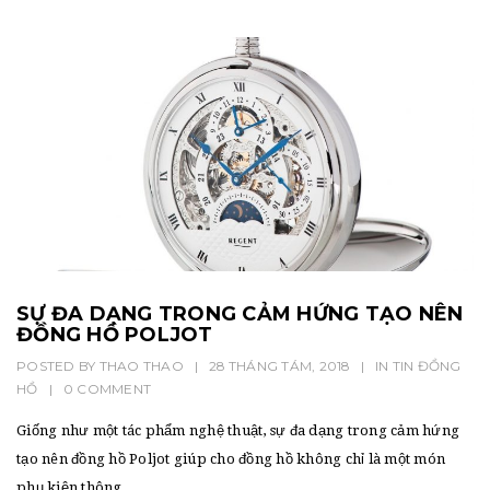
SỰ ĐA DẠNG TRONG CẢM HỨNG TẠO NÊN
ĐỒNG HỒ POLJOT
POSTED BY
THAO THAO
|
28 THÁNG TÁM, 2018
|
IN
TIN ĐỒNG
HỒ
|
0 COMMENT
Giống như một tác phẩm nghệ thuật, sự đa dạng trong cảm hứng
tạo nên đồng hồ Poljot giúp cho đồng hồ không chỉ là một món
phụ kiện thông...