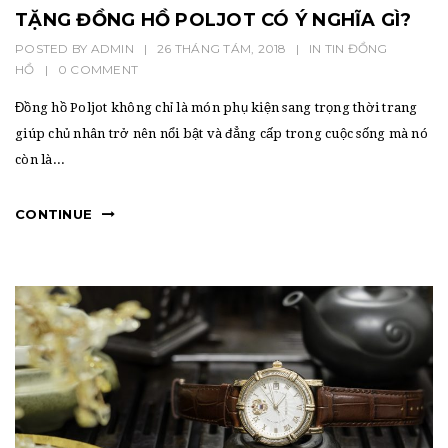
TẶNG ĐỒNG HỒ POLJOT CÓ Ý NGHĨA GÌ?
POSTED BY
ADMIN
|
26 THÁNG TÁM, 2018
|
IN
TIN ĐỒNG
HỒ
|
0 COMMENT
Đồng hồ Poljot không chỉ là món phụ kiện sang trọng thời trang
giúp chủ nhân trở nên nổi bật và đẳng cấp trong cuộc sống mà nó
còn là...
CONTINUE