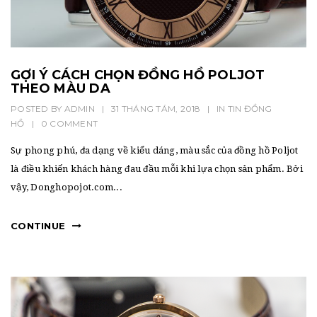
GỢI Ý CÁCH CHỌN ĐỒNG HỒ POLJOT
THEO MÀU DA
POSTED BY
ADMIN
|
31 THÁNG TÁM, 2018
|
IN
TIN ĐỒNG
HỒ
|
0 COMMENT
Sự phong phú, đa dạng về kiểu dáng, màu sắc của đồng hồ Poljot
là điều khiến khách hàng đau đầu mỗi khi lựa chọn sản phẩm. Bởi
vậy, Donghopojot.com...
CONTINUE