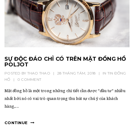
SỰ ĐỘC ĐÁO CHỈ CÓ TRÊN MẶT ĐỒNG HỒ
POLJOT
POSTED BY
THAO THAO
|
28 THÁNG TÁM, 2018
|
IN
TIN ĐỒNG
HỒ
|
0 COMMENT
Mặt đồng hồ là một trong những chi tiết cần được “đầu tư” nhiều
nhất bởi nó có vai trò quan trọng thu hút sự chú ý của khách
hàng,...
CONTINUE