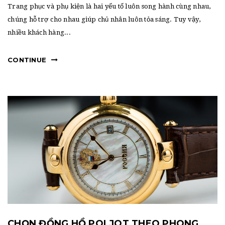
t
Trang phục và phụ kiện là hai yếu tố luôn song hành cùng nhau,
i
chúng hỗ trợ cho nhau giúp chủ nhân luôn tỏa sáng. Tuy vậy,
nhiều khách hàng...
o
n
CONTINUE
CHỌN ĐỒNG HỒ POLJOT THEO PHONG