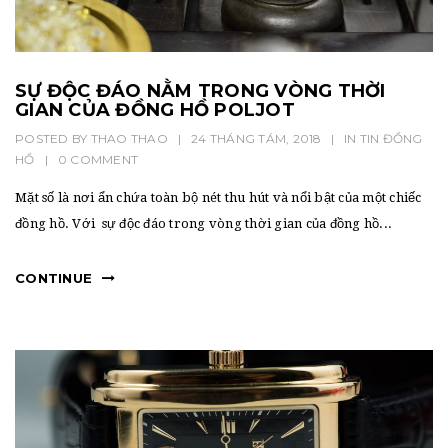
SỰ ĐỘC ĐÁO NẰM TRONG VÒNG THỜI
GIAN CỦA ĐỒNG HỒ POLJOT
POSTED BY
THAO THAO
|
24 THÁNG TÁM, 2018
|
IN
TIN ĐỒNG
HỒ
|
0 COMMENT
Mặt số là nơi ẩn chứa toàn bộ nét thu hút và nổi bật của một chiếc
đồng hồ. Với sự độc đáo trong vòng thời gian của đồng hồ...
CONTINUE