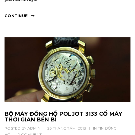
CONTINUE
BỘ MÁY ĐỒNG HỒ POLJOT 3133 CỔ MÁY
THỜI GIAN BỀN BỈ
POSTED BY
ADMIN
|
26 THÁNG TÁM, 2018
|
IN
TIN ĐỒNG
HỒ
|
0 COMMENT