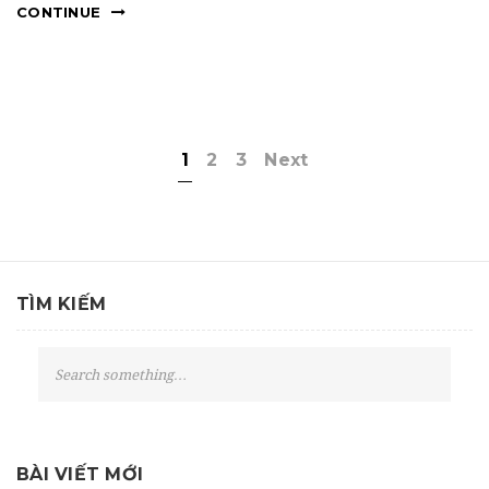
CONTINUE
1
2
3
Next
TÌM KIẾM
S
e
a
r
c
BÀI VIẾT MỚI
h