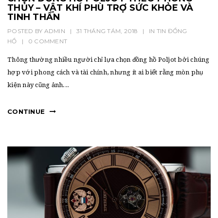
THỦY – VẬT KHÍ PHÙ TRỢ SỨC KHỎE VÀ
TINH THẦN
POSTED BY
ADMIN
|
31 THÁNG TÁM, 2018
|
IN
TIN ĐỒNG
HỒ
|
0 COMMENT
Thông thường nhiều người chỉ lựa chọn đồng hồ Poljot bởi chúng
hợp với phong cách và tài chính, nhưng ít ai biết rằng mòn phụ
kiện này cũng ảnh...
CONTINUE