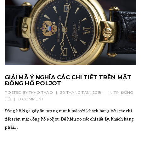
GIẢI MÃ Ý NGHĨA CÁC CHI TIẾT TRÊN MẶT
ĐỒNG HỒ POLJOT
POSTED BY
THAO THAO
|
20 THÁNG TÁM, 2018
|
IN
TIN ĐỒNG
HỒ
|
0 COMMENT
Đồng hồ Nga gây ấn tượng mạnh mẽ với khách hàng bởi các chi
tiết trên mặt đồng hồ Poljot. Để hiểu rõ các chi tiết ấy, khách hàng
phải...