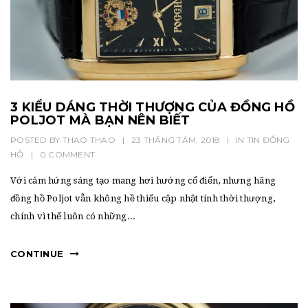
3 KIỂU DÁNG THỜI THƯỢNG CỦA ĐỒNG HỒ
POLJOT MÀ BẠN NÊN BIẾT
POSTED BY
THAO THAO
|
23 THÁNG TÁM, 2018
|
IN
TIN ĐỒNG
HỒ
|
0 COMMENT
Với cảm hứng sáng tạo mang hơi hướng cổ điển, nhưng hãng
đồng hồ Poljot vẫn không hề thiếu cập nhật tính thời thượng,
chính vì thế luôn có những...
CONTINUE