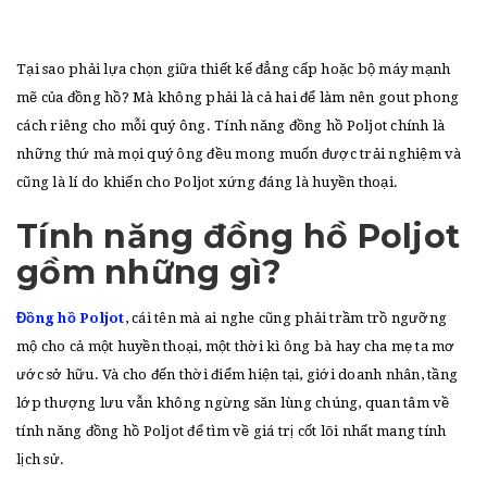
t
i
Tại sao phải lựa chọn giữa thiết kế đẳng cấp hoặc bộ máy mạnh
o
mẽ của đồng hồ? Mà không phải là cả hai để làm nên gout phong
n
cách riêng cho mỗi quý ông. Tính năng đồng hồ Poljot chính là
những thứ mà mọi quý ông đều mong muốn được trải nghiệm và
cũng là lí do khiến cho Poljot xứng đáng là huyền thoại.
Tính năng đồng hồ Poljot
gồm những gì?
Đồng hồ Poljot
, cái tên mà ai nghe cũng phải trầm trồ ngưỡng
mộ cho cả một huyền thoại, một thời kì ông bà hay cha mẹ ta mơ
ước sở hữu. Và cho đến thời điểm hiện tại, giới doanh nhân, tầng
lớp thượng lưu vẫn không ngừng săn lùng chúng, quan tâm về
tính năng đồng hồ Poljot để tìm về giá trị cốt lõi nhất mang tính
lịch sử.