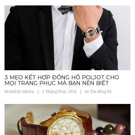
3 MẸO KẾT HỢP ĐỒNG HỒ POLJOT CHO
MỌI TRANG PHỤC MÀ BẠN NÊN BIẾT
Posted by
admin
|
1 Tháng Chín, 2018
|
In
Tin đồng hồ