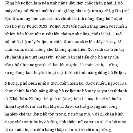
Đồng hồ Poljot, làm nên tính năng đầu tiên chắc chắn phải là bộ
máy đồng hồ. Được mệnh danh giống như một tượng đài, giữ vị trí
độc tôn, mang tầm vóc lịch sử, chính là tính năng đồng hồ Poljot
với bộ máy Poljot 3133. Poljot 3133 tốn nhiều thập niên với nhiều
phiên bản khác nhau, cải tiến, thêm tính năng, chế tác lại,… Nổi
bật nhất, bộ máy Poljot từ chiếc Sturmanskie lên dây cót tay, 15
chân kính, dành riêng cho không quân Liên Xô, vinh dự trên tay
Phi hành gia Yuri Gagarin. Phiên bản cải tiến cho bộ máy của
đồng hồ Chronograph có hai khung đo, 23 chân kính,… cũng
xứng đáng làm huyền thoại một thời về tính năng đồng hồ Poljot.
Nhưng, phổ biến nhất ở thời điểm hiện tại, được nhiều người lựa
chọn chính là tính năng đồng hồ Poljot từ bộ máy Miyota trứ danh
từ Nhật Bản. Không thể phủ nhận độ bền bỉ, mạnh mẽ và hoàn
thiện tuyệt đối từ cái tên Miyota, được cả thế giới ngành công
nghiệp chế tác đồng hồ tôn trọng, ngưỡng mộ. Với 21 chân kính
được chế tác từ Ruby đỏ tăng tính thẩm mĩ và sự xa xỉ cho bộ máy
lộ cơ, tuổi thọ lên đến hàng thập niên, sai số chỉ ở ngưỡng