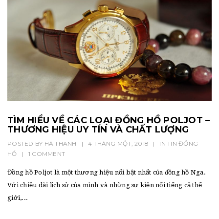
TÌM HIỂU VỀ CÁC LOẠI ĐỒNG HỒ POLJOT –
THƯƠNG HIỆU UY TÍN VÀ CHẤT LƯỢNG
POSTED BY
HÀ THANH
|
4 THÁNG MỘT, 2018
|
IN
TIN ĐỒNG
HỒ
|
1 COMMENT
Đồng hồ Poljot là một thương hiệu nổi bật nhất của đồng hồ Nga.
Với chiều dài lịch sử của mình và những sự kiện nổi tiếng cả thế
giới,...