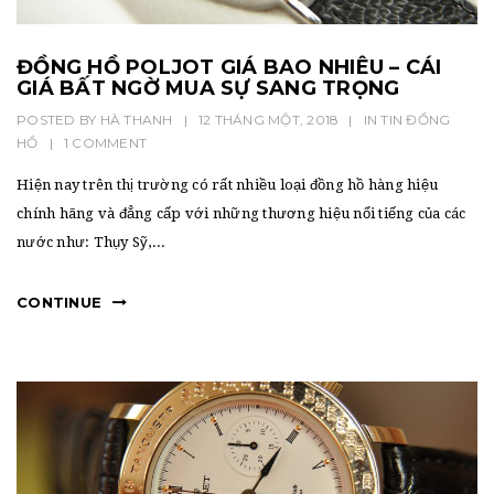
ĐỒNG HỒ POLJOT GIÁ BAO NHIÊU – CÁI
GIÁ BẤT NGỜ MUA SỰ SANG TRỌNG
POSTED BY
HÀ THANH
|
12 THÁNG MỘT, 2018
|
IN
TIN ĐỒNG
HỒ
|
1 COMMENT
Hiện nay trên thị trường có rất nhiều loại đồng hồ hàng hiệu
chính hãng và đẳng cấp với những thương hiệu nổi tiếng của các
nước như: Thụy Sỹ,...
CONTINUE