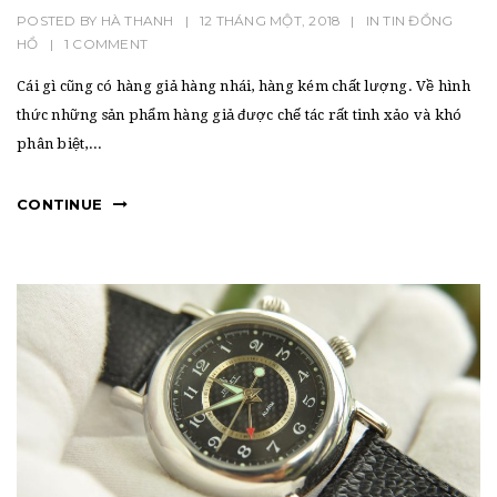
POSTED BY
HÀ THANH
|
12 THÁNG MỘT, 2018
|
IN
TIN ĐỒNG
HỒ
|
1 COMMENT
Cái gì cũng có hàng giả hàng nhái, hàng kém chất lượng. Về hình
thức những sản phẩm hàng giả được chế tác rất tinh xảo và khó
phân biệt,...
CONTINUE