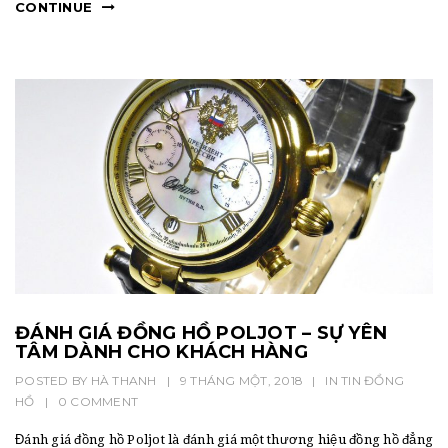
CONTINUE
ĐÁNH GIÁ ĐỒNG HỒ POLJOT – SỰ YÊN
TÂM DÀNH CHO KHÁCH HÀNG
POSTED BY
HÀ THANH
|
9 THÁNG MỘT, 2018
|
IN
TIN ĐỒNG
HỒ
|
0 COMMENT
Đánh giá đồng hồ Poljot là đánh giá một thương hiệu đồng hồ đẳng