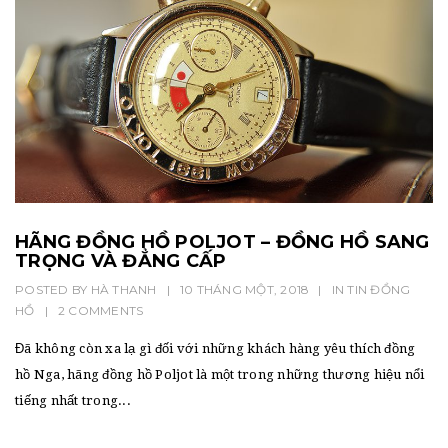
HÃNG ĐỒNG HỒ POLJOT – ĐỒNG HỒ SANG
TRỌNG VÀ ĐẲNG CẤP
POSTED BY
HÀ THANH
|
10 THÁNG MỘT, 2018
|
IN
TIN ĐỒNG
HỒ
|
2 COMMENTS
Đã không còn xa lạ gì đối với những khách hàng yêu thích đồng
hồ Nga, hãng đồng hồ Poljot là một trong những thương hiệu nổi
tiếng nhất trong...