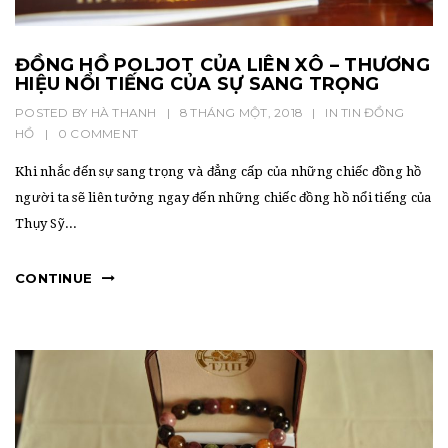
ĐỒNG HỒ POLJOT CỦA LIÊN XÔ – THƯƠNG
HIỆU NỔI TIẾNG CỦA SỰ SANG TRỌNG
POSTED BY
HÀ THANH
|
8 THÁNG MỘT, 2018
|
IN
TIN ĐỒNG
HỒ
|
0 COMMENT
Khi nhắc đến sự sang trọng và đẳng cấp của những chiếc đồng hồ
người ta sẽ liên tưởng ngay đến những chiếc đồng hồ nổi tiếng của
Thụy Sỹ...
CONTINUE