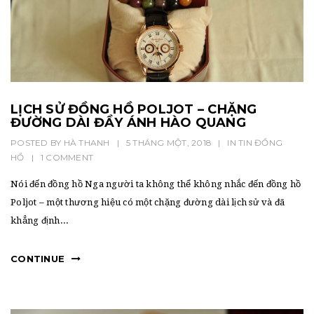
LỊCH SỬ ĐỒNG HỒ POLJOT – CHẶNG
ĐƯỜNG DÀI ĐẦY ÁNH HÀO QUANG
POSTED BY
HÀ THANH
|
5 THÁNG MỘT, 2018
|
IN
TIN ĐỒNG
HỒ
|
1 COMMENT
Nói đến đồng hồ Nga người ta không thể không nhắc đến đồng hồ
Poljot – một thương hiệu có một chặng đường dài lịch sử và đã
khẳng định...
CONTINUE