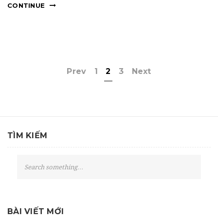
CONTINUE
Prev
1
2
3
Next
TÌM KIẾM
S
e
a
r
c
BÀI VIẾT MỚI
h