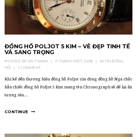
ĐỒNG HỒ POLJOT 5 KIM – VẺ ĐẸP TINH TẾ
VÀ SANG TRỌNG
POSTED BY
HÀ THANH
|
11 THÁNG MỘT, 2018
|
IN
TIN ĐỒNG
HỒ
|
1 COMMENT
Khi kể đến thương hiệu đồng hồ Poljot của dòng đồng hồ Nga chắc
hẳn chiếc đồng hồ Poljot 5 kim mang tên Chronograph sẽ để lại ấn
tượng sâu...
CONTINUE