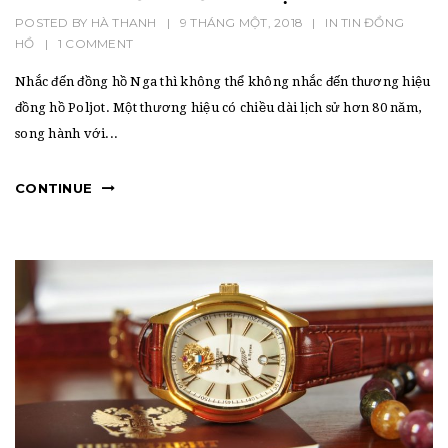
POSTED BY
HÀ THANH
|
9 THÁNG MỘT, 2018
|
IN
TIN ĐỒNG
HỒ
|
1 COMMENT
Nhắc đến đồng hồ Nga thì không thể không nhắc đến thương hiệu
đồng hồ Poljot. Một thương hiệu có chiều dài lịch sử hơn 80 năm,
song hành với...
CONTINUE