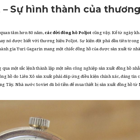
t – Sự hình thành của thươn
g quan tâm hơn 80 năm,
các đời đồng hồ Poljot
cũng vậy. Kể từ ngày k
ay nó được biết với thương hiệu Poljot. Sự kiện đột phá đầu tiên tron
 hành gia Yuri Gagarin mang một chiếc đồng hồ của được sản xuất từ nh
 qua một sắc lệnh thành lập một nền công nghiệp sản xuất đồng hồ nh
g hồ do Liên Xô sản xuất phải đáp ứng điều kiện chính xác, đáng tin c
ng Tây. Nhà nước Soviet đã bỏ tiền để mua thiết bị sản xuất đồng hồ từ