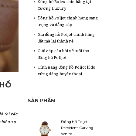
Đồng hồ Rolex chín hãng tại
Cường Luxury
Đồng hồ Poljot chính hãng sang
trọng và đẳng cấp
Giá đồng hồ Poljot chính hãng
đắt mà lại thành rẻ
Giải đáp câu hỏi về tuổi thọ
đồng hồ Polljot
Tính năng đồng hồ Poljot lí do
xứng đáng huyền thoại
 HỒ
SẢN PHẨM
ó thì
các
Đồng hồ Poljot
 nhiều ưu
President Carving
White