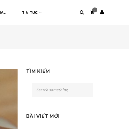
0
NAL
TIN TỨC
TÌM KIẾM
S
e
a
r
c
BÀI VIẾT MỚI
h