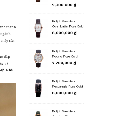
9,300,000
₫
g
Poljot President
Oval Latin Rose Gold
hánh thành
8,000,000
₫
g ngành
à máy sản
Poljot President
Round Rose Gold
ằm đáp
7,200,000
₫
ậy và
 Mỹ. Nhà
Poljot President
Rectangle Rose Gold
8,000,000
₫
Poljot President