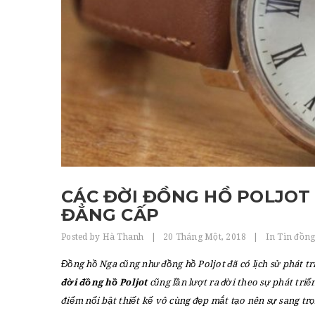
CÁC ĐỜI ĐỒNG HỒ POLJOT 
ĐẲNG CẤP
Posted by
Hà Thanh
|
20 Tháng Một, 2018
|
In
Tin đồng
Đồng hồ Nga cũng như đồng hồ Poljot đã có lịch sử phát tr
đời đồng hồ Poljot
cũng lần lượt ra đời theo sự phát tri
điểm nổi bật thiết kế vô cùng đẹp mắt tạo nên sự sang tr