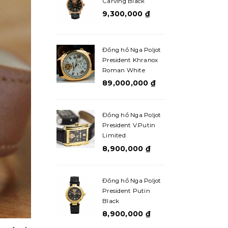
Carving Black
9,300,000
₫
Đồng hồ Nga Poljot
President Khranox
Roman White
89,000,000
₫
Đồng hồ Nga Poljot
President V.Putin
Limited
8,900,000
₫
Đồng hồ Nga Poljot
President Putin
Black
8,900,000
₫