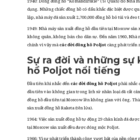
1940: Dòng đồng hồ “Komandirskie” ( Sĩ Quan) do Nhà má
dụng. Những chiếc đồng hồ có dấu khắc đặc biệt được qu
lập, nhà máy đã sản xuất 2,700,000 đồng hồ bỏ túi và đeo t
1949: Nhà máy sản xuất đồng hồ đầu tiên tại Moscow sản
không quân, không bán cho dân sự. Đến năm 1960, Nhà má
chính vì vậy mà
các đời đồng hồ Poljot
càng phát triển
Sự ra đời và những sự 
hồ Poljot nổi tiếng
Đầu tiên khi nhắc đến
các đời đồng hồ Poljot
phải nhắc đ
đầu tiên vào không gian trong lịch sử nhân loại đã cất c
đồng hồ đầu tiên tại Moscow lên không gian với ông. Th
sản xuất đồng hồ Raketa (tên lửa).
1964: Việc sản xuất đồng hồ tự động 29 chân kính đã đượ
tại Moscow sản xuất đều được đóng mộc Poljot.
1966: Vì sự phát triển thành công vượt bật của nền công