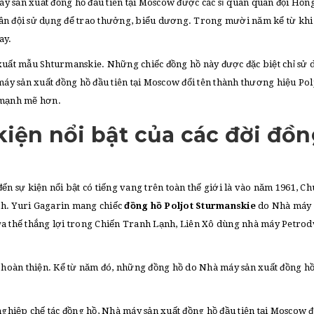
y sản xuất đồng hồ đầu tiên tại Moscow được các sĩ quan quân đội Hồn
ân đội sử dụng để trao thưởng, biểu dương. Trong mười năm kể từ khi
ay.
 xuất mẫu Shturmanskie. Những chiếc đồng hồ này được đặc biệt chỉ sử 
y sản xuất đồng hồ đầu tiên tại Moscow đổi tên thành thương hiệu Pol
 mạnh mẽ hơn.
kiện nổi bật của các đời đồ
ến sự kiện nổi bật có tiếng vang trên toàn thế giới là vào năm 1961, C
ánh. Yuri Gagarin mang chiếc
đồng hồ Poljot Sturmanskie
do Nhà máy 
ừa thế thắng lợi trong Chiến Tranh Lạnh, Liên Xô dùng nhà máy Petrod
c hoàn thiện. Kể từ năm đó, những đồng hồ do Nhà máy sản xuất đồng hồ
 nghiệp chế tác đồng hồ, Nhà máy sản xuất đồng hồ đầu tiên tại Moscow 