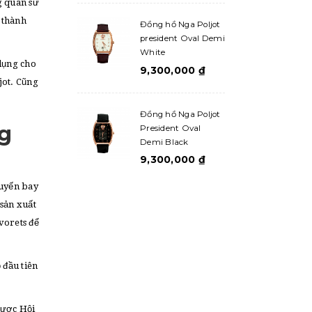
g quân sử
 thành
Đồng hồ Nga Poljot
president Oval Demi
White
dụng cho
9,300,000
₫
jot. Cũng
Đồng hồ Nga Poljot
ng
President Oval
Demi Black
9,300,000
₫
huyến bay
sản xuất
vorets để
 đầu tiên
được Hội