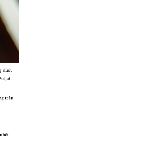
g dính
Poljot
ng trên
nhất.