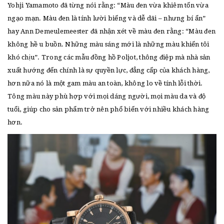
Yohji Yamamoto đã từng nói rằng: “Màu đen vừa khiêm tốn vừa
ngạo mạn. Màu đen là tính lười biếng và dễ dãi – nhưng bí ẩn”
hay Ann Demeulemeester đã nhận xét về màu đen rằng: “Màu đen
không hề u buồn. Những màu sáng mới là những màu khiến tôi
khó chịu”. Trong các mẫu đồng hồ Poljot, thông điệp mà nhà sản
xuất hướng đến chính là sự quyền lực, đẳng cấp của khách hàng,
hơn nữa nó là một gam màu an toàn, không lo về tính lỗi thời.
Tông màu này phù hợp với mọi dáng người, mọi màu da và độ
tuổi, giúp cho sản phẩm trở nên phổ biến với nhiều khách hàng
hơn.