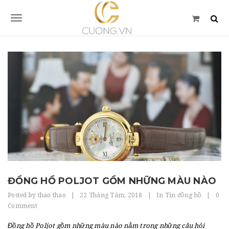
S
k
T
i
p
o
t
g
o
m
g
a
l
i
n
e
c
n
o
n
a
t
v
e
n
i
ĐỒNG HỒ POLJOT GỒM NHỮNG MÀU NÀO
t
Posted by
thao thao
|
22 Tháng Tám, 2018
|
In
Tin đồng hồ
|
0
g
Comment
a
Đồng hồ Poljot gồm những màu nào
nằm trong những câu hỏi