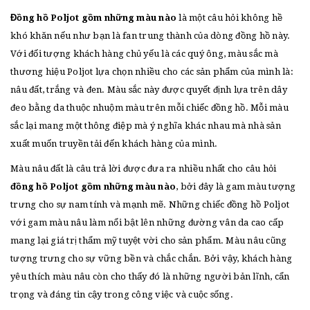
Đồng hồ Poljot gồm những màu nào
là một câu hỏi không hề
khó khăn nếu như bạn là fan trung thành của dòng đồng hồ này.
Với đối tượng khách hàng chủ yếu là các quý ông, màu sắc mà
thương hiệu Poljot lựa chọn nhiều cho các sản phẩm của mình là:
nâu đất, trắng và đen. Màu sắc này được quyết định lựa trên dây
đeo bằng da thuộc nhuộm màu trên mỗi chiếc đồng hồ. Mỗi màu
sắc lại mang một thông điệp mà ý nghĩa khác nhau mà nhà sản
xuất muốn truyền tải đến khách hàng của mình.
Màu nâu đất là câu trả lời được đưa ra nhiều nhất cho câu hỏi
đồng hồ Poljot gồm những màu nào
, bởi đây là gam màu tượng
trưng cho sự nam tính và mạnh mẽ. Những chiếc đồng hồ Poljot
với gam màu nâu làm nổi bật lên những đường vân da cao cấp
mang lại giá trị thẩm mỹ tuyệt vời cho sản phẩm. Màu nâu cũng
tượng trưng cho sự vững bền và chắc chắn. Bởi vậy, khách hàng
yêu thích màu nâu còn cho thấy đó là những người bản lĩnh, cẩn
trọng và đáng tin cậy trong công việc và cuộc sống.