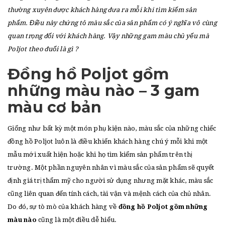
t
thường xuyên được khách hàng đưa ra mỗi khi tìm kiếm sản
i
phẩm. Điều này chứng tỏ màu sắc của sản phẩm có ý nghĩa vô cùng
o
quan trọng đối với khách hàng. Vậy những gam màu chủ yếu mà
Poljot theo đuổi là gì ?
n
Đồng hồ Poljot gồm
những màu nào – 3 gam
màu cơ bản
Giống như bất kỳ một món phụ kiện nào, màu sắc của những chiếc
đồng hồ Poljot luôn là điều khiến khách hàng chú ý mỗi khi một
mẫu mới xuất hiện hoặc khi họ tìm kiếm sản phẩm trên thị
trường. Một phần nguyên nhân vì màu sắc của sản phẩm sẽ quyết
định giá trị thẩm mỹ cho người sử dụng nhưng mặt khác, màu sắc
cũng liên quan đến tính cách, tài vận và mệnh cách của chủ nhân.
Do đó, sự tò mò của khách hàng về
đồng hồ Poljot gồm những
màu nào
cũng là một điều dễ hiểu.