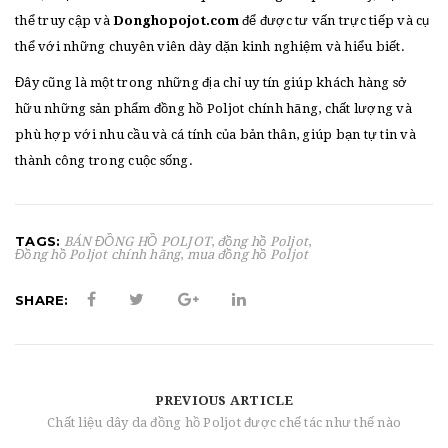
thể truy cập và
Donghopojot.com
để được tư vấn trực tiếp và cụ
thể với những chuyên viên dày dặn kinh nghiệm và hiểu biết.
Đây cũng là một trong những địa chỉ uy tín giúp khách hàng sở
hữu những sản phẩm đồng hồ Poljot chính hãng, chất lượng và
phù hợp với nhu cầu và cá tính của bản thân, giúp bạn tự tin và
thành công trong cuộc sống.
TAGS:
BÁN ĐỒNG HỒ POLJOT
,
đồng hồ Poljot
,
Đồng hồ Poljot chính hãng
,
mua đồng hồ Poljot
SHARE:
PREVIOUS ARTICLE
Chất liệu dây da đồng hồ Poljot được chế tác như thế nào