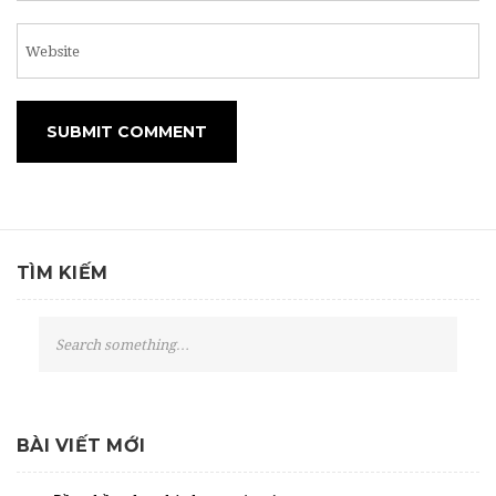
TÌM KIẾM
S
e
a
r
c
BÀI VIẾT MỚI
h