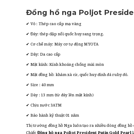
Đồng hồ nga Poljot Preside
✔ Vỏ : Thép cao cấp mạ vàng
✔ Đáy: thép dập nổi quốc huy sang trọng.
✔ Cơ chế máy: Máy cơ tự động MYOTA
✔ Dây: Da cao cấp
✔ Mặt kính: Kính khoáng chống mài mòn
✔ Mặt đồng hồ: khảm xà cừ, quốc huy đính đá ruby đỏ.
✔ Size : 40 mm
✔ Dày : 13 mm (từ đáy lên mặt kính)
✔ Chịu nước 3ATM
✔ Bảo hành kỹ thuật 01 năm
Thị trường đồng hồ Nga luôn tạo ra nhiều dòng đồng hồ c
Chiếc
Đồng hồ nga Poljot President Putin Gold Pearl