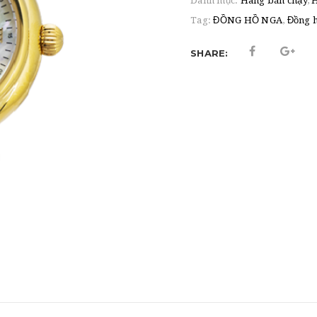
Danh mục:
Hàng bán chạy
,
H
Tag:
ĐỒNG HỒ NGA
,
Đồng h
SHARE: