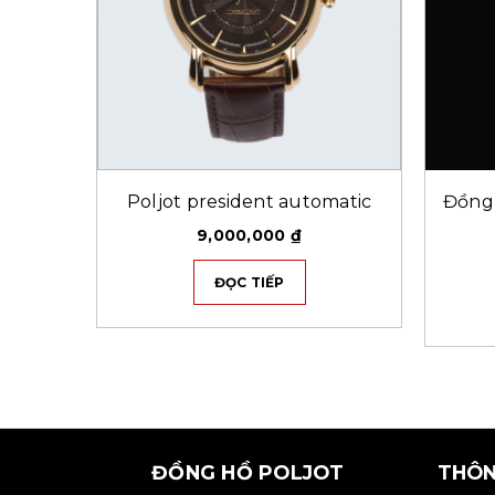
Poljot president automatic
Đồng 
9,000,000
₫
ĐỌC TIẾP
ĐỒNG HỒ POLJOT
THÔN