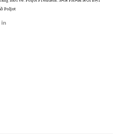
àng mới về
,
Poljot President
,
SẢN PHẨM NỔI BẬT
ồ Poljot