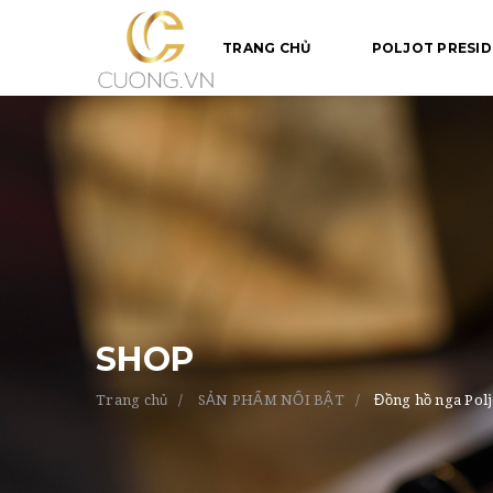
S
k
TRANG CHỦ
POLJOT PRESI
i
p
t
o
m
a
i
n
c
o
n
t
SHOP
e
n
t
Trang chủ
SẢN PHẨM NỔI BẬT
Đồng hồ nga Polj