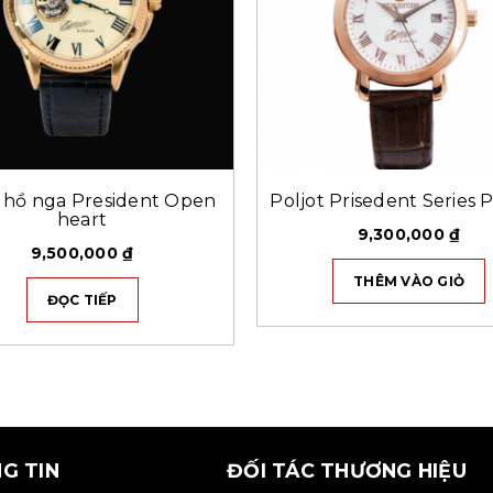
hồ nga President Open
Poljot Prisedent Series 
heart
9,300,000
₫
9,500,000
₫
THÊM VÀO GIỎ
ĐỌC TIẾP
G TIN
ĐỐI TÁC THƯƠNG HIỆU