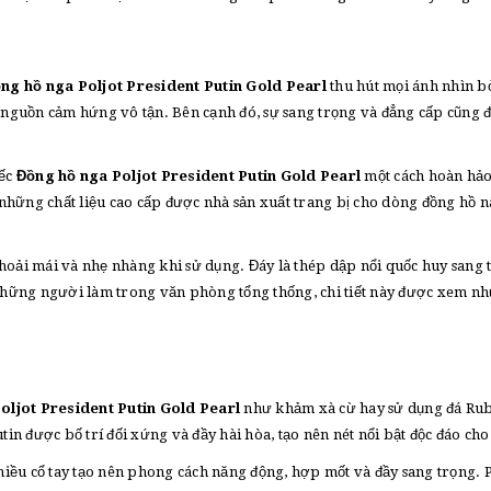
ng hồ nga Poljot President Putin Gold Pearl
thu hút mọi ánh nhìn bở
n nguồn cảm hứng vô tận. Bên cạnh đó, sự sang trọng và đẳng cấp cũng 
iếc
Đồng hồ nga Poljot President Putin Gold Pearl
một cách hoàn hảo
i những chất liệu cao cấp được nhà sản xuất trang bị cho dòng đồng hồ n
hoải mái và nhẹ nhàng khi sử dụng. Đáy là thép dập nổi quốc huy sang 
 những người làm trong văn phòng tổng thống, chi tiết này được xem như
oljot President Putin Gold Pearl
như khảm xà cừ hay sử dụng đá Ruby 
n được bố trí đối xứng và đầy hài hòa, tạo nên nét nổi bật độc đáo c
iều cổ tay tạo nên phong cách năng động, hợp mốt và đầy sang trọng. P