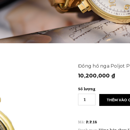
Đồng hồ nga Poljot P
10,200,000
₫
Số lượng
THÊM VÀO 
Mã:
P.P.18