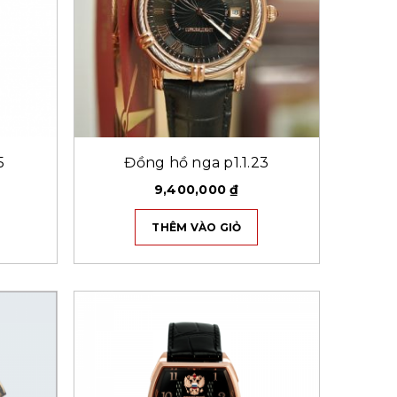
5
Đồng hồ nga p1.1.23
9,400,000
₫
THÊM VÀO GIỎ