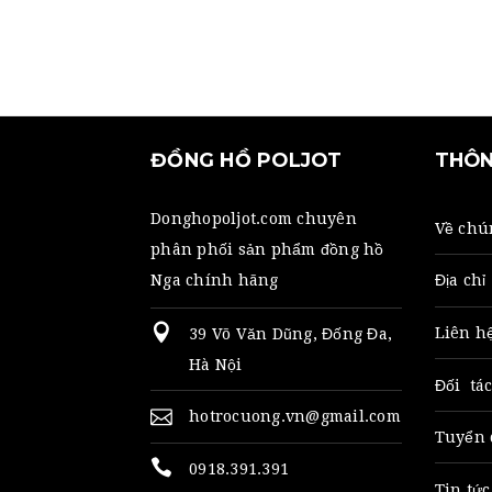
ĐỒNG HỒ POLJOT
THÔN
Donghopoljot.com chuyên
Về chú
phân phối sản phẩm đồng hồ
Nga chính hãng
Địa chỉ
Liên hê
39 Võ Văn Dũng, Đống Đa,
Hà Nội
Đối tá
hotrocuong.vn@gmail.com
Tuyển 
0918.391.391
Tin tức