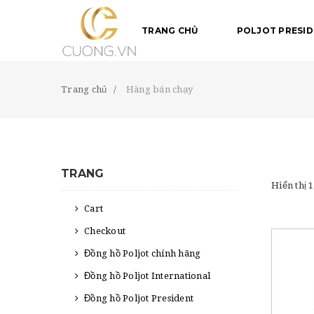
S
k
TRANG CHỦ
POLJOT PRESI
i
p
t
o
Trang chủ
Hàng bán chạy
m
a
i
n
c
TRANG
o
Hiển thị 
n
t
Cart
e
Checkout
n
t
Đồng hồ Poljot chính hãng
Đồng hồ Poljot International
Đồng hồ Poljot President